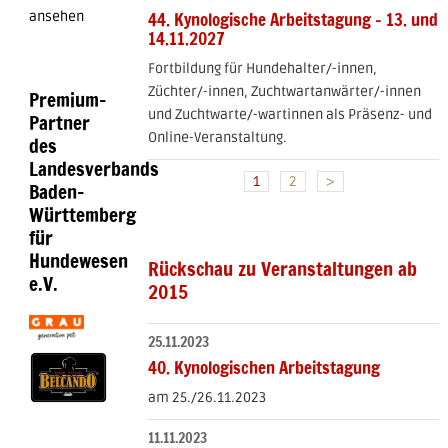
44. Kynologische Arbeitstagung - 13. und
ansehen
14.11.2027
Fortbildung für Hundehalter/-innen,
Züchter/-innen, Zuchtwartanwärter/-innen
Premium-
und Zuchtwarte/-wartinnen als Präsenz- und
Partner
Online-Veranstaltung.
des
Landesverbands
1
2
>
Baden-
Württemberg
für
Hundewesen
Rückschau zu Veranstaltungen ab
e.V.
2015
25.11.2023
40. Kynologischen Arbeitstagung
am 25./26.11.2023
11.11.2023