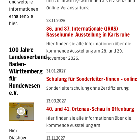
und Zuchtwarte/-wartinnen als Präsenz- und
und weitere
Online-Veranstaltung.
Informationen
erhalten Sie
28.11.2026
hier.
86. und 87. Internationale (IRAS)
Rassehunde-Ausstellung in Karlsruhe
Hier finden sie alle Informationen über die
100 Jahre
kommende Ausstellung am 28. und 29.
Landesverband
November 2026.
Baden-
Württemberg
31.01.2027
für
Schulung für Sonderleiter-/innen - online
Hundewesen
Sonderleiterschulung ohne Zertifizierung:
e.V.
13.03.2027
40. und 41. Ortenau-Schau in Offenburg
Hier finden sie alle Informationen über die
kommende Ausstellung am
Hier
13.11.2027
Diashow