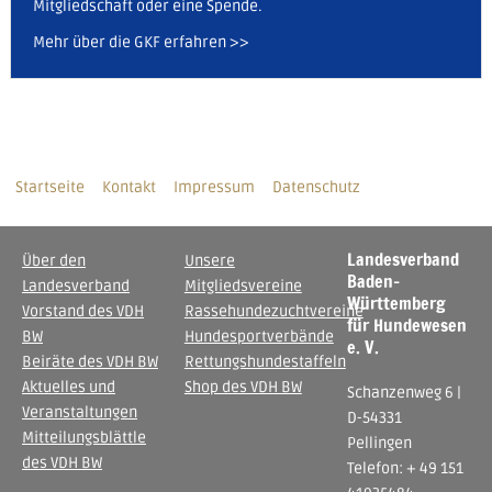
Mitgliedschaft oder eine Spende.
Mehr über die GKF erfahren >>
Startseite
Kontakt
Impressum
Datenschutz
Landesverband
Über den
Unsere
Baden-
Landesverband
Mitgliedsvereine
Württemberg
Vorstand des VDH
Rassehundezuchtvereine
für Hundewesen
BW
Hundesportverbände
e. V.
Beiräte des VDH BW
Rettungshundestaffeln
Aktuelles und
Shop des VDH BW
Schanzenweg 6 |
Veranstaltungen
D-54331
Mitteilungsblättle
Pellingen
des VDH BW
Telefon: + 49 151