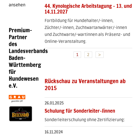
44. Kynologische Arbeitstagung - 13. und
ansehen
14.11.2027
Fortbildung für Hundehalter/-innen,
Züchter/-innen, Zuchtwartanwärter/-innen
Premium-
und Zuchtwarte/-wartinnen als Präsenz- und
Partner
Online-Veranstaltung.
des
Landesverbands
1
2
>
Baden-
Württemberg
für
Hundewesen
Rückschau zu Veranstaltungen ab
e.V.
2015
26.01.2025
Schulung für Sonderleiter-/innen
Sonderleiterschulung ohne Zertifizierung:
16.11.2024