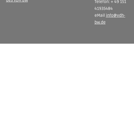
des VDH BW
Telefon: + 49 151
41935484
eMail
info@vdh-
bw.de