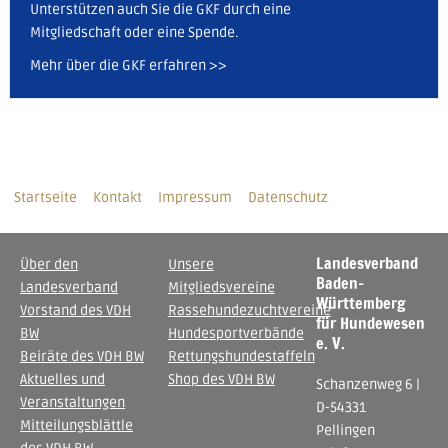
Unterstützen auch Sie die GKF durch eine
Mitgliedschaft oder eine Spende.
Mehr über die GKF erfahren >>
Startseite
Kontakt
Impressum
Datenschutz
Landesverband
Über den
Unsere
Baden-
Landesverband
Mitgliedsvereine
Württemberg
Vorstand des VDH
Rassehundezuchtvereine
für Hundewesen
BW
Hundesportverbände
e. V.
Beiräte des VDH BW
Rettungshundestaffeln
Aktuelles und
Shop des VDH BW
Schanzenweg 6 |
Veranstaltungen
D-54331
Mitteilungsblättle
Pellingen