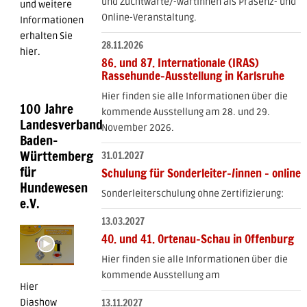
und Zuchtwarte/-wartinnen als Präsenz- und
und weitere
Online-Veranstaltung.
Informationen
erhalten Sie
28.11.2026
hier.
86. und 87. Internationale (IRAS)
Rassehunde-Ausstellung in Karlsruhe
Hier finden sie alle Informationen über die
100 Jahre
kommende Ausstellung am 28. und 29.
Landesverband
November 2026.
Baden-
Württemberg
31.01.2027
für
Schulung für Sonderleiter-/innen - online
Hundewesen
Sonderleiterschulung ohne Zertifizierung:
e.V.
13.03.2027
40. und 41. Ortenau-Schau in Offenburg
Hier finden sie alle Informationen über die
kommende Ausstellung am
Hier
13.11.2027
Diashow